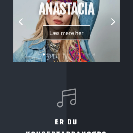
ANASTACIA
Læs mere her

ER DU