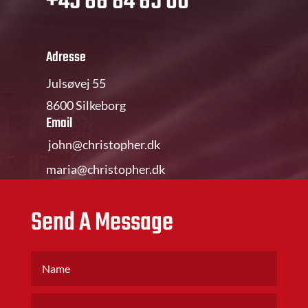
+45 86 84 65 00
Adresse
Julsøvej 55
8600 Silkeborg
Email
john@christopher.dk
maria@christopher.dk
Send A Message