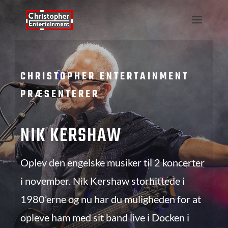
CHRISTOPHER ENTERTAINMENT
PRÆSENTERER
NIK KERSHAW
Oplev den engelske musiker til 2 koncerter
i november. Nik Kershaw storhittede i
1980’erne og nu har du muligheden for at
opleve ham med sit band live i Docken i