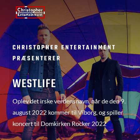
CHRISTOPHER ENTERTAINMENT
PRÆSENTERER
WESTLIFE
Oplev det irske verdensnavn, når de den 9.
august 2022 kommer til Viborg, og spiller
koncert til Domkirken Rocker 2022